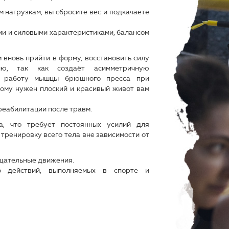
 нагрузкам, вы сбросите вес и подкачаете
и и силовыми характеристиками, балансом
м вновь прийти в форму, восстановить силу
ю, так как создаёт асимметричную
в работу мышцы брюшного пресса при
ому нужен плоский и красивый живот вам
реабилитации после травм.
а, что требует постоянных усилий для
тренировку всего тела вне зависимости от
щательные движения.
о действий, выполняемых в спорте и
ой или иной степени по спиралевидной
самое главное – по-настоящему полезной и