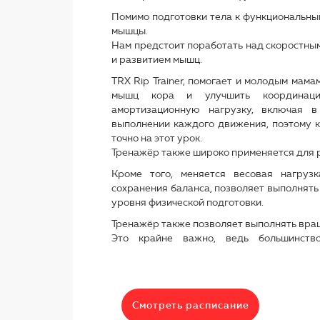
Помимо подготовки тела к функциональным
мышцы.
Нам предстоит поработать над скоростным
и развитием мышц.
TRX Rip Trainer, помогает и молодым мама
мышц кора и улучшить координаци
амортизационную нагрузку, включая 
выполнении каждого движения, поэтому к
точно на этот урок.
Тренажёр также широко применяется для 
Кроме того, меняется весовая нагрузк
сохранения баланса, позволяет выполнять 
уровня физической подготовки.
Тренажёр также позволяет выполнять вра
Это крайне важно, ведь большинств
повседневной жизни, производится в т
траектории.
Подготовьтесь к непростой, необычной и 
увлекательной тренировке.
Смотреть расписание