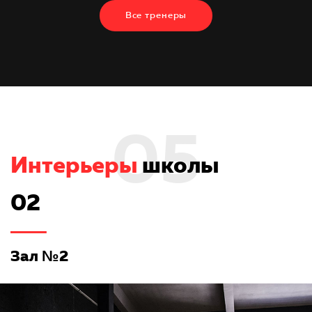
Все тренеры
05
Интерьеры
школы
02
Зал №2