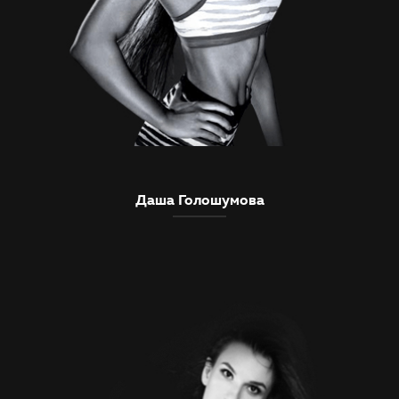
Даша Голошумова